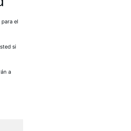
d
para el 
ted si 
án a 