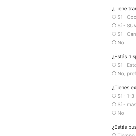
¿Tiene tra
Sí - Co
Sí - SU
Sí - Ca
No
¿Estás dis
Sí - Est
No, pref
¿Tienes ex
Sí - 1-3
Sí - más
No
¿Estás bu
Tiempo 