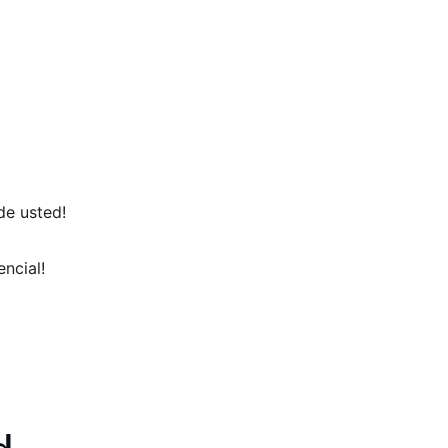
de usted!  
ncial!