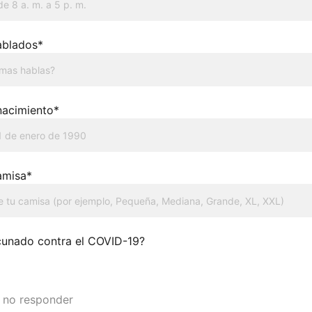
ablados*
nacimiento*
amisa*
cunado contra el COVID-19?
 no responder