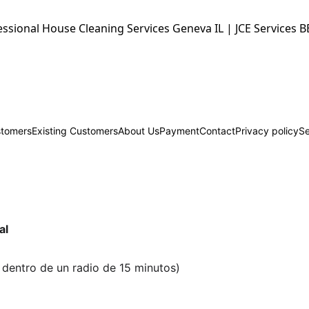
essional House Cleaning Services Geneva IL | JCE Services B
tomers
Existing Customers
About Us
Payment
Contact
Privacy policy
Se
al
 dentro de un radio de 15 minutos)  