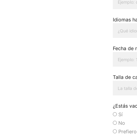
Idiomas h
Fecha de 
Talla de c
¿Estás va
Sí
No
Prefiero