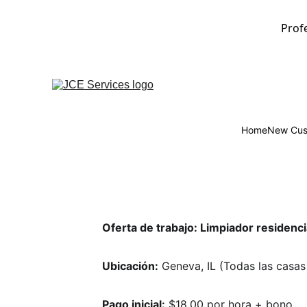
Prof
Home
New Cus
Oferta de trabajo: Limpiador residenci
Ubicación:
 Geneva, IL (Todas las casas
Pago inicial:
 $18.00 por hora + bono